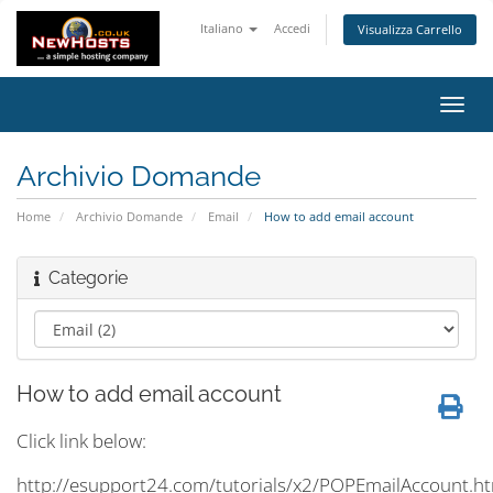
Italiano
Accedi
Visualizza Carrello
Attiv
Navi
Archivio Domande
Home
Archivio Domande
Email
How to add email account
Categorie
How to add email account
Click link below:
http://esupport24.com/tutorials/x2/POPEmailAccount.h