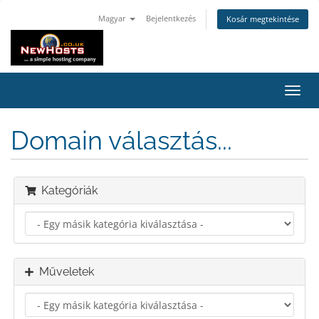
Magyar
Bejelentkezés
Kosár megtekintése
Váltá
a
navig
Domain választás...
Kategóriák
Műveletek