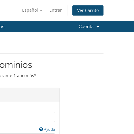
Español
Entrar
Ver Carrito
os
Cuenta
Dominios
durante 1 año más*
Ayuda