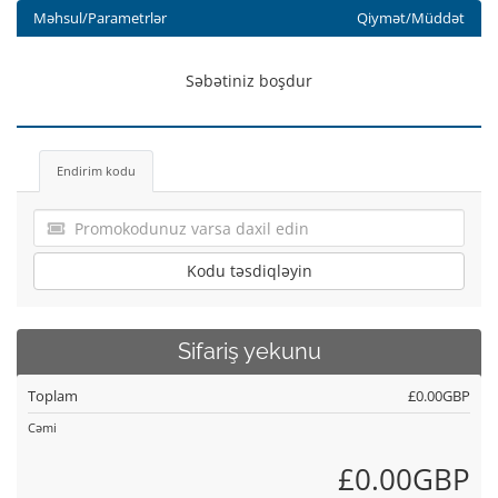
Məhsul/Parametrlər
Qiymət/Müddət
Səbətiniz boşdur
Endirim kodu
Kodu təsdiqləyin
Sifariş yekunu
Toplam
£0.00GBP
Cəmi
£0.00GBP