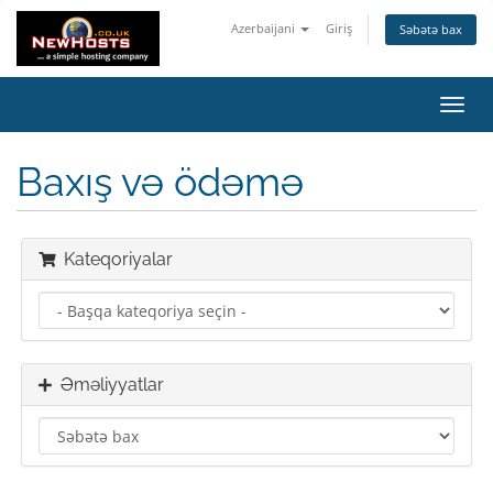
Azerbaijani
Giriş
Səbətə bax
Naviq
keçid
Baxış və ödəmə
Kateqoriyalar
Əməliyyatlar