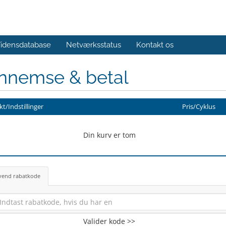
idensdatabase
Netværksstatus
Kontakt os
nnemse & betal
t/Indstillinger
Pris/Cyklus
Din kurv er tom
vend rabatkode
Valider kode >>