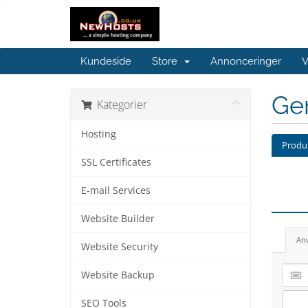
Kundeside
Store
Annonceringer
V
Ge
Kategorier
Hosting
Produk
SSL Certificates
E-mail Services
Website Builder
An
Website Security
Website Backup
SEO Tools