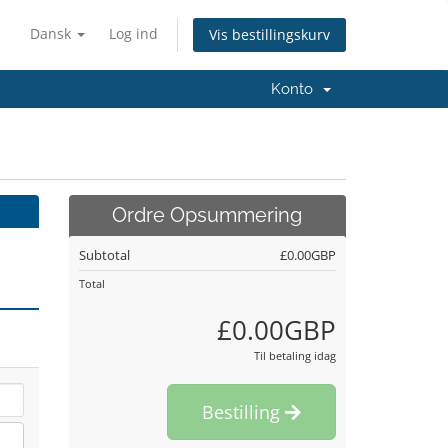
Dansk
Log ind
Vis bestillingskurv
Konto
Ordre Opsummering
Subtotal
£0.00GBP
Total
£0.00GBP
Til betaling idag
Bestilling