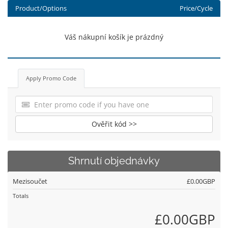
Product/Options
Price/Cycle
Váš nákupní košík je prázdný
Apply Promo Code
Ověřit kód >>
Shrnutí objednávky
Mezisoučet
£0.00GBP
Totals
£0.00GBP