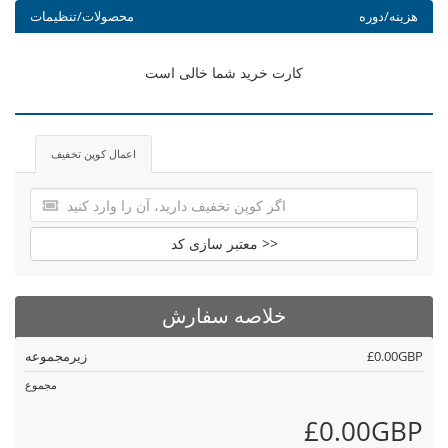
هزینه/دوره
محصولات/تنظیمات
کارت خرید شما خالی است
اعمال کوپن تخفیف
معتبر سازی کد >>
خلاصه سفارش
£0.00GBP
زیرمجموعه
مجموع
£0.00GBP